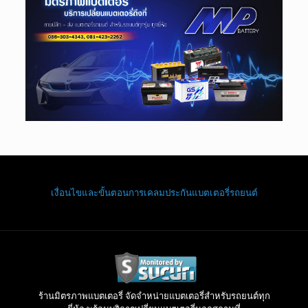
เงื่อนไขและขั้นตอนการเคลมประกันแบตเตอรี่รถยนต์
ร้านมิตรภาพแบตเตอรี่ จัดจำหน่ายแบตเตอรี่สำหรับรถยนต์ทุก