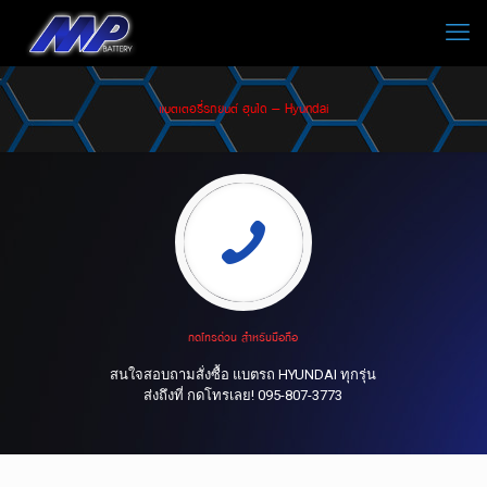
แบตเตอรี่รถยนต์ ฮุนได – Hyundai
กดโทรด่วน สำหรับมือถือ
สนใจสอบถามสั่งซื้อ แบตรถ HYUNDAI ทุกรุ่น
ส่งถึงที่ กดโทรเลย! 095-807-3773