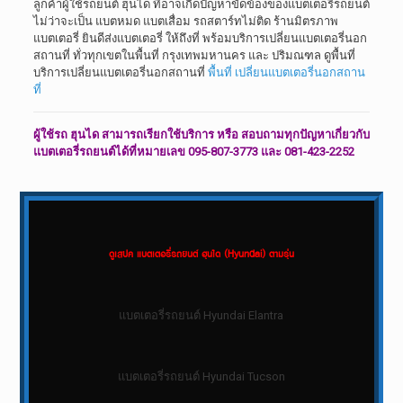
ลูกค้าผู้ใช้รถยนต์ ฮุนได ที่อาจเกิดปัญหาขัดข้องของแบตเตอรี่รถยนต์
ไม่ว่าจะเป็น แบตหมด แบตเสื่อม รถสตาร์ทไม่ติด ร้านมิตรภาพ
แบตเตอรี่ ยินดีส่งแบตเตอรี่ ให้ถึงที่ พร้อมบริการเปลี่ยนแบตเตอรี่นอก
สถานที่ ทั่วทุกเขตในพื้นที่ กรุงเทพมหานคร และ ปริมณฑล ดูพื้นที่
บริการเปลี่ยนแบตเตอรี่นอกสถานที่
พื้นที่ เปลี่ยนแบตเตอรี่นอกสถาน
ที่
ผู้ใช้รถ ฮุนได สามารถเรียกใช้บริการ หรือ สอบถามทุกปัญหาเกี่ยวกับ
แบตเตอรี่รถยนต์ได้ที่หมายเลข 095-807-3773 และ 081-423-2252
ดูเสปค แบตเตอรี่รถยนต์ ฮุนได (Hyundai) ตามรุ่น
แบตเตอรี่รถยนต์ Hyundai Elantra
แบตเตอรี่รถยนต์ Hyundai Tucson