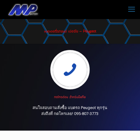
แบตเตอรี่รถยนต์ เปอร์โย – Peugeot
กดโทรด่วน สำหรับมือถือ
สนใจสอบถามสั่งซื้อ แบตรถ Peugeot ทุกรุ่น
ส่งถึงที่ กดโทรเลย! 095-807-3773