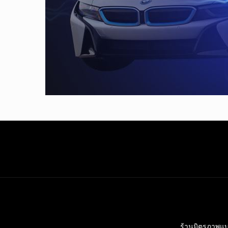
ร้านมิตรภาพแบต