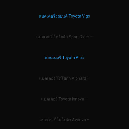
แบตเตอรี่รถยนต์ Toyota Vigo
แบตเตอรี่ โตโยต้า Sport Rider –
แบตเตอรี่ Toyota Altis
แบตเตอรี่ โตโยต้า Alphard –
แบตเตอรี่ Toyota Innova –
แบตเตอรี่ โตโยต้า Avanza –