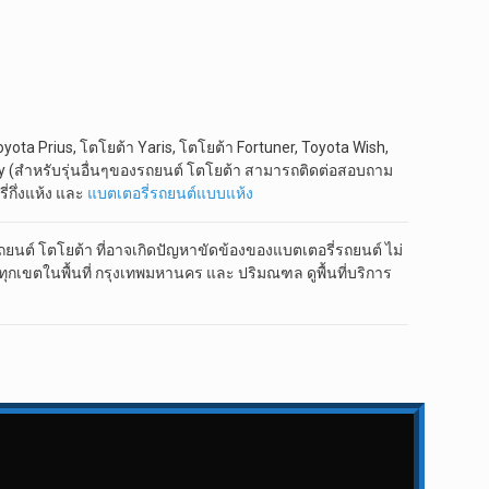
yota Prius, โตโยต้า Yaris, โตโยต้า Fortuner, Toyota Wish,
ghty (สำหรับรุ่นอื่นๆของรถยนต์ โตโยต้า สามารถติดต่อสอบถาม
่กึ่งแห้ง และ
แบตเตอรี่รถยนต์แบบแห้ง
ถยนต์ โตโยต้า ที่อาจเกิดปัญหาขัดข้องของแบตเตอรี่รถยนต์ ไม่
วทุกเขตในพื้นที่ กรุงเทพมหานคร และ ปริมณฑล ดูพื้นที่บริการ