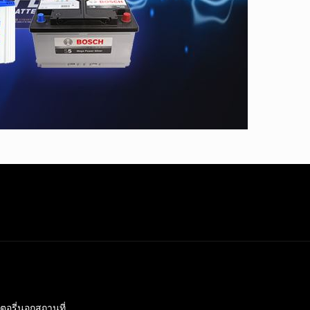
ตอรี่นอกสถานที่