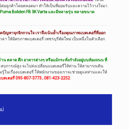
ตย์ต่อลูกค้าโดยตลอดมา ทำให้เป็นที่ยอมรับและความไว้วางใจมา
S Puma Boliden FB 3K Varta และมีหลายรุ่น หลายขนาด
กิดปัญหาจุกจิกกวนใจ เราจึงเน้นย้ำเรื่องคุณภาพแบตเตอรี่ที่ออก
า ให้มิตรภาพแบตเตอรี่ เพชรบุรีตัดใหม่ เป็นหนึ่งในตัวเลือก
ร้าน ตลาด ตึก อาคารต่างๆ หรือแม้กระทั่งกำลังอยู่บนท้องถนน ที่
บการณ์สูง จะไปส่งเปลี่ยนแบตเตอรี่ให้ท่าน ให้สามารถเดิน
รู้ในเรื่องแบตเตอรี่ ให้พนักงานของเราจะช่วยดูแลท่านและให้
บตเตอรี่ 095-807-3773 , 081-423-2252
ม่