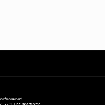
ตอรี่นอกสถานที่
423-2252 , Line: @batterymp