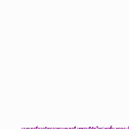
แบตเตอรี่จากมิตรภาพแบตเตอรี่ เพชรบุรีตัดใหม่ ทุกชิ้น ทุกลู