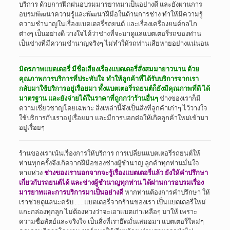
บริการ ด้วยการฝึกฝนอบรมมารยาทมาเป็นอย่างดี และยังผ่านการ
อบรมพัฒนาความรู้และพัฒนาฝีมือในด้านการช่าง ทำให้มีความรู้
ความชำนาญในเรื่องแบตเตอรี่รถยนต์ และเรื่องเครื่องยนต์กลไก
ต่างๆ เป็นอย่างดี วางใจได้ว่าช่างที่จะมาดูแลแบตเตอรี่รถของท่าน
เป็นช่างที่มีความชำนาญจริงๆ ไม่ทำให้รถท่านเสียหายอย่างแน่นอน
มิตรภาพแบตเตอรี่ มีชื่อเสียงเรื่องแบตเตอรี่สั่งสมมายาวนาน ด้วย
คุณภาพการบริการที่ประทับใจ ทำให้ลูกค้าที่ได้รับบริการจากเรา
กลับมาใช้บริการอยู่เรื่อยมา ทั้งแบตเตอรี่รถยนต์ก็ยังมีคุณภาพที่ดี ได้
มาตรฐาน และยังจ่ายได้ในราคาที่ถูกกว่าร้านอื่นๆ
ช่างของเราก็มี
ความเชี่ยวชาญโดยเฉพาะ สิ่งเหล่านี้จึงเป็นสิ่งที่ลูกค้าเก่าๆ ไว้วางใจ
ใช้บริการกับเราอยู่เรื่อยมา และมีการบอกต่อให้เกิดลูกค้าใหม่เข้ามา
อยู่เรื่อยๆ
ร้านของเราเน้นเรื่องการให้บริการ การเปลี่ยนแบตเตอรี่รถยนต์ให้
ท่านทุกครั้งจึงเกิดจากฝีมือของช่างผู้ชำนาญ ลูกค้าทุกท่านมั่นใจ
หายห่วง
ช่างของเรานอกจากจะรู้เรื่องแบตเตอรี่แล้ว ยังให้คำปรึกษา
เกี่ยวกับรถยนต์ได้ และช่างผู้ชำนาญทุกท่าน ได้ผ่านการอบรมเรื่อง
มารยาทและการบริการมาเป็นอย่างดี
หากท่านต้องการคำปรึกษา ให้
เราช่วยดูแลนะครับ . . . แบตเตอรี่จากร้านของเรา เป็นแบตเตอรี่ใหม่
แกะกล่องทุกลูก ไม่ต้องห่วงว่าจะเอาแบตเก่าเหลือๆ มาให้ เพราะ
ความซื่อสัตย์และจริงใจ เป็นสิ่งที่เรายึดมั่นเสมอมา แบตเตอรี่ใหม่ๆ